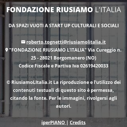
FONDAZIONE RIUSIAMO
L'ITALIA
DA SPAZI VUOTI A START UP CULTURALI E SOCIALI
roberto.tognetti@riusiamolitalia.it
"FONDAZIONE RIUSIAMO L’ITALIA" Via Cureggio n.
25 - 28021 Borgomanero (NO)
Codice Fiscale e Partiva Iva 02619420033
© RiusiamoLItalia.it
La riproduzione e l’utilizzo dei
contenuti testuali di questo sito è permessa,
citando la fonte. Per le immagini, rivolgersi agli
autori.
iperPIANO
|
Credits