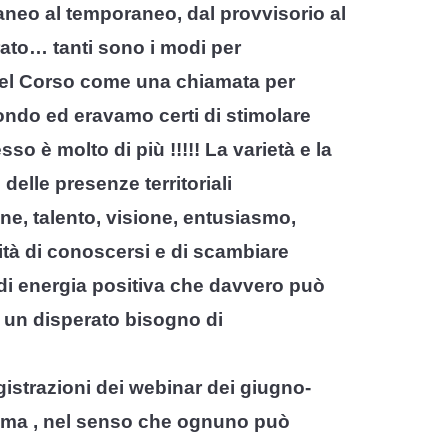
aneo al temporaneo, dal provvisorio al
urato… tanti sono i modi per
del Corso come una chiamata per
fondo ed eravamo certi di stimolare
o è molto di più !!!!! La varietà e la
delle presenze territoriali
ne, talento, visione, entusiasmo,
sità di conoscersi e di scambiare
di energia positiva che davvero può
 un disperato bisogno di
egistrazioni dei webinar dei giugno-
onoma , nel senso che ognuno può