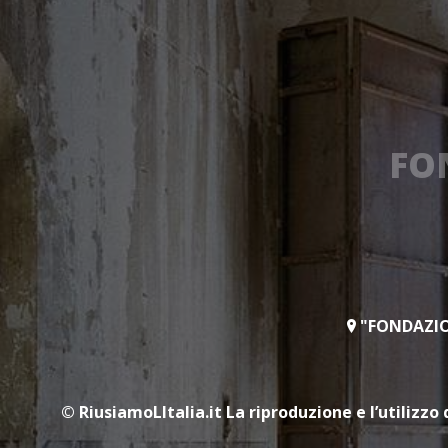
FO
"FONDAZION
© RiusiamoLItalia.it
La riproduzione e l’utilizzo 