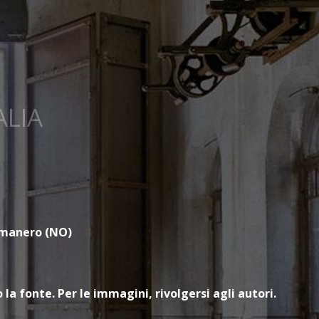
ALIA
omanero (NO)
la fonte. Per le immagini, rivolgersi agli autori.